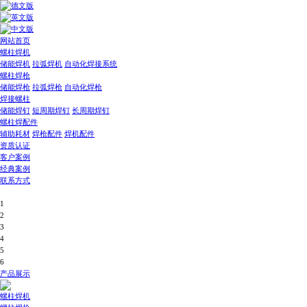
网站首页
螺柱焊机
储能焊机
拉弧焊机
自动化焊接系统
螺柱焊枪
储能焊枪
拉弧焊枪
自动化焊枪
焊接螺柱
储能焊钉
短周期焊钉
长周期焊钉
螺柱焊配件
辅助耗材
焊枪配件
焊机配件
资质认证
客户案例
经典案例
联系方式
1
2
3
4
5
6
产品展示
螺柱焊机