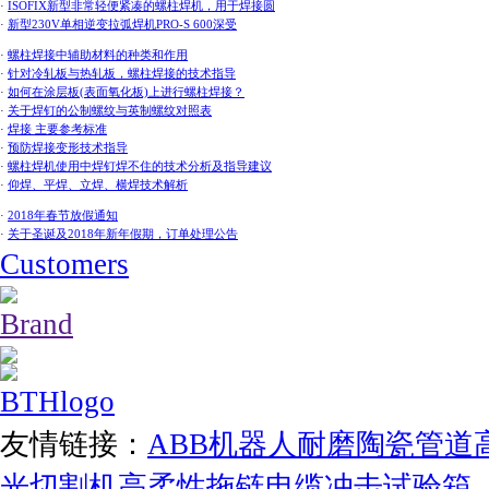
·
ISOFIX新型非常轻便紧凑的螺柱焊机，用于焊接圆
·
新型230V单相逆变拉弧焊机PRO-S 600深受
·
螺柱焊接中辅助材料的种类和作用
·
针对冷轧板与热轧板，螺柱焊接的技术指导
·
如何在涂层板(表面氧化板)上进行螺柱焊接？
·
关于焊钉的公制螺纹与英制螺纹对照表
·
焊接 主要参考标准
·
预防焊接变形技术指导
·
螺柱焊机使用中焊钉焊不住的技术分析及指导建议
·
仰焊、平焊、立焊、横焊技术解析
·
2018年春节放假通知
·
关于圣诞及2018年新年假期，订单处理公告
Customers
Brand
友情链接：
ABB机器人
耐磨陶瓷管道
光切割机
高柔性拖链电缆
冲击试验箱